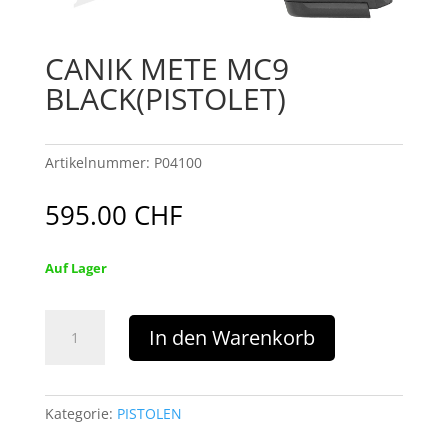
CANIK METE MC9
BLACK(PISTOLET)
Artikelnummer:
P04100
595.00
CHF
Auf Lager
CANIK
In den Warenkorb
METE
MC9
BLACK(PISTOLET)
Menge
Kategorie:
PISTOLEN