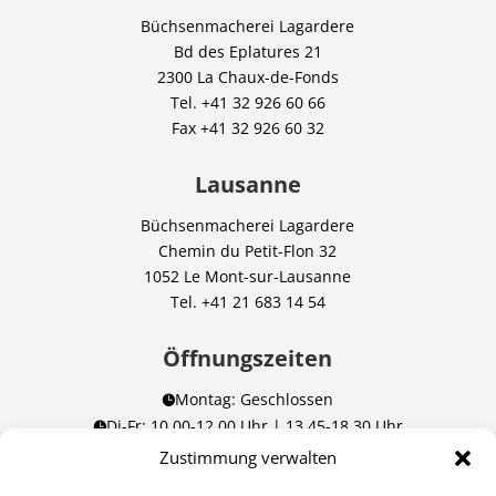
Büchsenmacherei Lagardere
Bd des Eplatures 21
2300 La Chaux-de-Fonds
Tel.
+41 32 926 60 66
Fax
+41 32 926 60 32
Lausanne
Büchsenmacherei Lagardere
Chemin du Petit-Flon 32
1052 Le Mont-sur-Lausanne
Tel.
+41 21 683 14 54
Öffnungszeiten
Montag: Geschlossen

Di-Fr: 10.00-12.00 Uhr | 13.45-18.30 Uhr

Sa: 09.00-12.00 Uhr | 13.45-16.00 Uhr
Zustimmung verwalten

(9.00-16.00 Uhr nonstop in Lausanne)