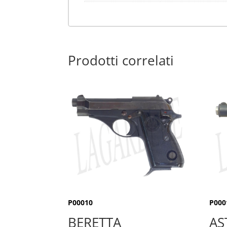
Prodotti correlati
P00010
P000
BERETTA
AS