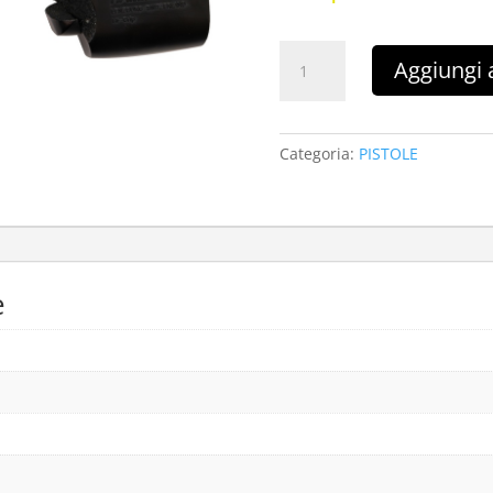
HAMMERLI
Aggiungi a
SP20(PISTOLET)
quantità
Categoria:
PISTOLE
e