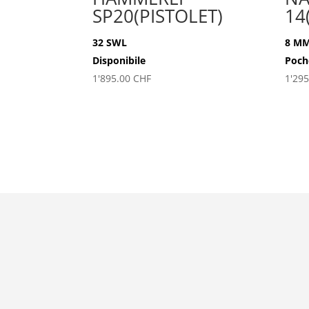
SP20(PISTOLET)
14
32 SWL
8 M
Disponibile
Poch
1'895.00
CHF
1'29