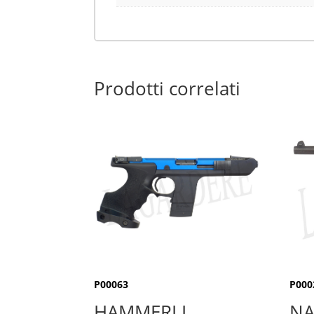
Prodotti correlati
P00063
P000
HAMMERLI
N