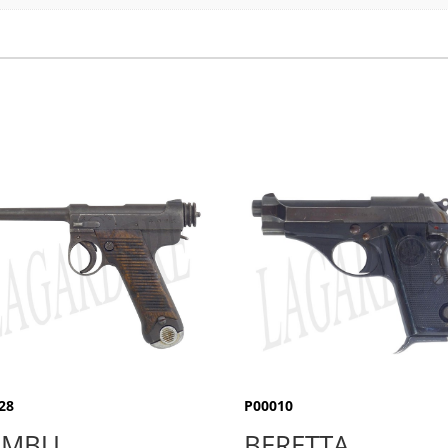
28
P00010
AMBU
BERETTA