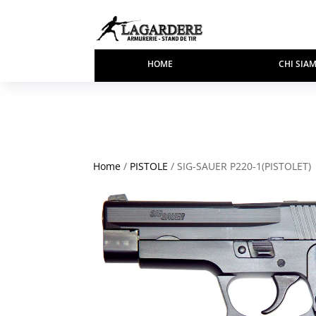
HOME
CHI SIA
Home
/
PISTOLE
/ SIG-SAUER P220-1(PISTOLET)