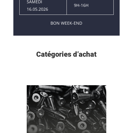
SAMEDI
9H-16H
16.05.2026
BON WEEK-END
Catégories d’achat