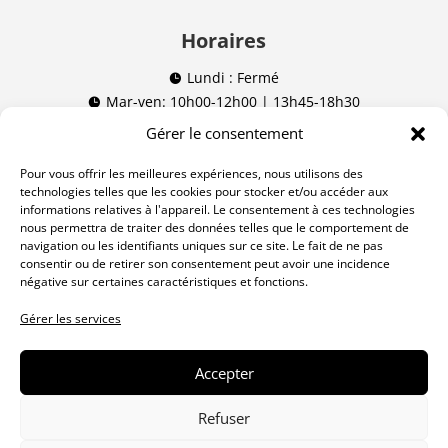
Horaires
Lundi : Fermé

Mar-ven: 10h00-12h00 | 13h45-18h30

Sam: 09h00-12h00 | 13h45-16h00

Gérer le consentement
(09h00-16h00 non stop à Lausanne)
Pour vous offrir les meilleures expériences, nous utilisons des
technologies telles que les cookies pour stocker et/ou accéder aux
Nos réseaux
informations relatives à l'appareil. Le consentement à ces technologies
nous permettra de traiter des données telles que le comportement de
navigation ou les identifiants uniques sur ce site. Le fait de ne pas
consentir ou de retirer son consentement peut avoir une incidence
négative sur certaines caractéristiques et fonctions.
Gérer les services
Politique de
© Armurie Lagardère –
confidentialité
tous droits réservés
Accepter
Cookies
Un site
Exes
Refuser
CGV