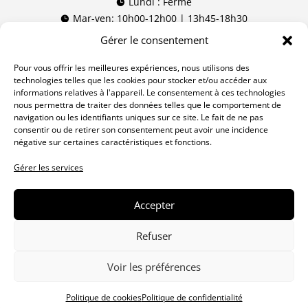
Lundi : Fermé

Mar-ven: 10h00-12h00 | 13h45-18h30

Sam: 09h00-12h00 | 13h45-16h00

Gérer le consentement
(09h00-16h00 non stop à Lausanne)
Pour vous offrir les meilleures expériences, nous utilisons des
technologies telles que les cookies pour stocker et/ou accéder aux
Nos réseaux
informations relatives à l'appareil. Le consentement à ces technologies
nous permettra de traiter des données telles que le comportement de
navigation ou les identifiants uniques sur ce site. Le fait de ne pas
consentir ou de retirer son consentement peut avoir une incidence
négative sur certaines caractéristiques et fonctions.
Gérer les services
Politique de
© Armurie Lagardère –
confidentialité
tous droits réservés
Accepter
Cookies
Un site
Exes
Refuser
CGV
Voir les préférences
Politique de cookies
Politique de confidentialité