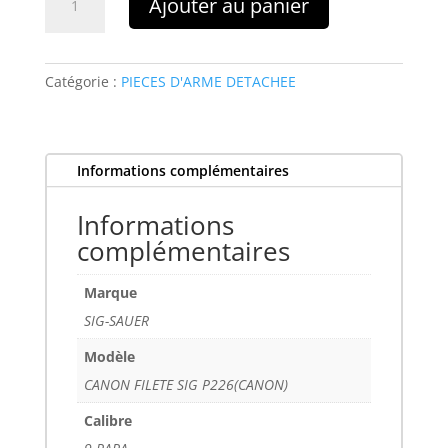
Ajouter au panier
de
SIG-
SAUER
CANON
Catégorie :
PIECES D'ARME DETACHEE
FILETE
SIG
P226(CANON)
Informations complémentaires
Informations
complémentaires
Marque
SIG-SAUER
Modèle
CANON FILETE SIG P226(CANON)
Calibre