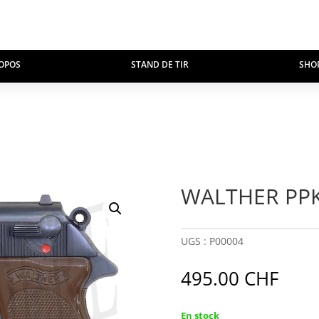
OPOS
STAND DE TIR
SHO
WALTHER PPK
UGS :
P00004
495.00
CHF
En stock