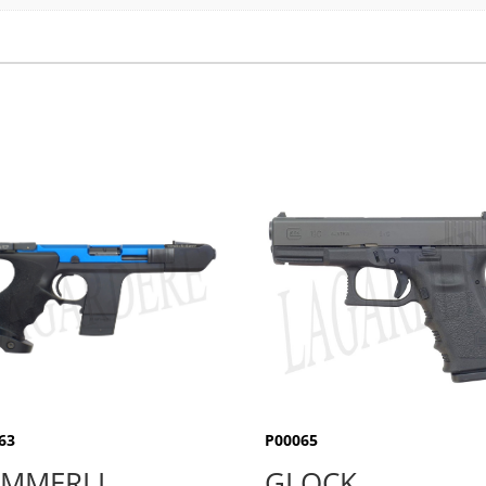
63
P00065
MMERLI
GLOCK