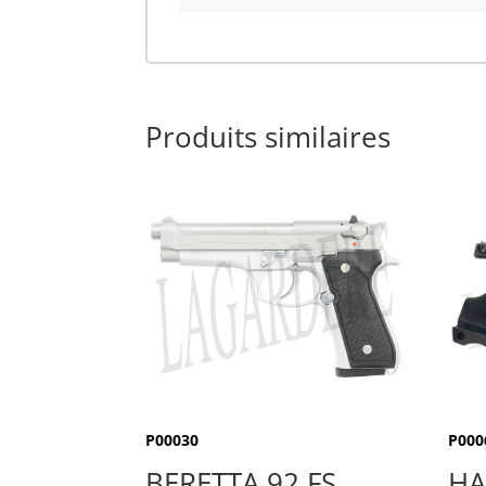
Produits similaires
P00030
P000
BERETTA 92 FS
HA