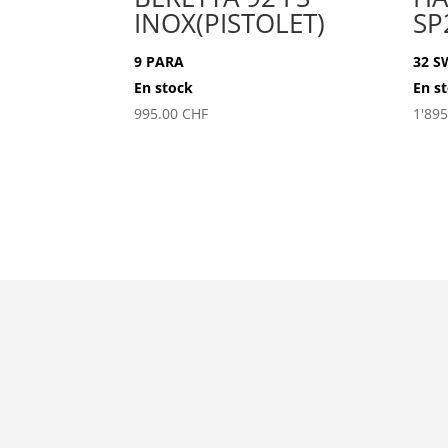
INOX(PISTOLET)
SP
9 PARA
32 S
En stock
En s
995.00
CHF
1'89