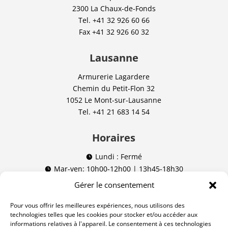
2300 La Chaux-de-Fonds
Tel.
+41 32 926 60 66
Fax
+41 32 926 60 32
Lausanne
Armurerie Lagardere
Chemin du Petit-Flon 32
1052 Le Mont-sur-Lausanne
Tel.
+41 21 683 14 54
Horaires
Lundi : Fermé

Mar-ven: 10h00-12h00 | 13h45-18h30

Sam: 09h00-12h00 | 13h45-16h00

Gérer le consentement
(09h00-16h00 non stop à Lausanne)
Pour vous offrir les meilleures expériences, nous utilisons des
technologies telles que les cookies pour stocker et/ou accéder aux
Nos réseaux
informations relatives à l'appareil. Le consentement à ces technologies