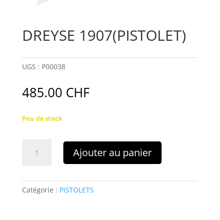
DREYSE 1907(PISTOLET)
UGS :
P00038
485.00
CHF
Peu de stock
quantité
Ajouter au panier
de
DREYSE
1907(PISTOLET)
Catégorie :
PISTOLETS