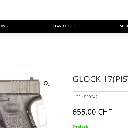
OPOS
STAND DE TIR
SHO
GLOCK 17(PIS
UGS :
P00042
655.00
CHF
En stock