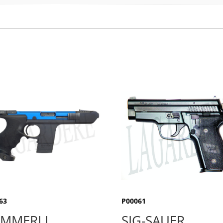
63
P00061
MMERLI
SIG-SAUER