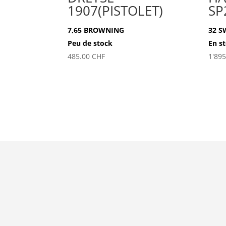
1907(PISTOLET)
SP
7,65 BROWNING
32 S
Peu de stock
En s
485.00
CHF
1'89