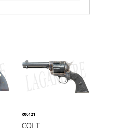
R00121
COLT