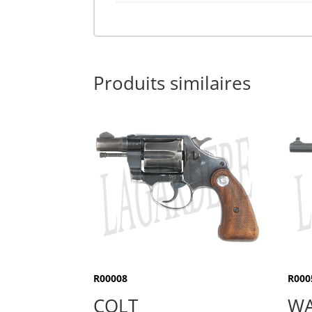
Produits similaires
R00008
R000
COLT
WA