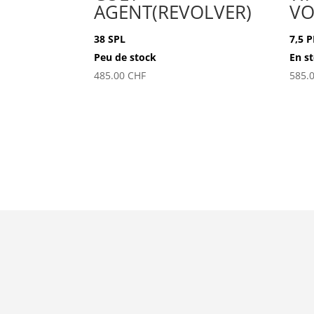
AGENT(REVOLVER)
VO
38 SPL
7,5 
Peu de stock
En s
485.00
CHF
585.