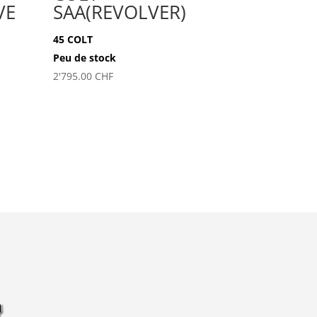
VE
SAA(REVOLVER)
45 COLT
Peu de stock
2'795.00
CHF