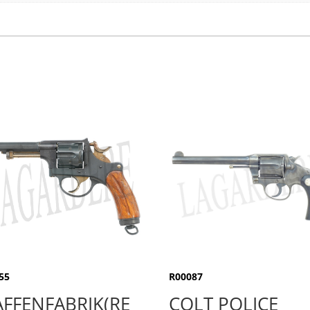
55
R00087
FFENFABRIK(RE
COLT POLICE