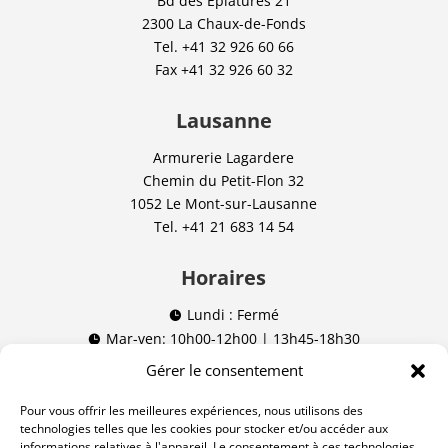
Bd des Eplatures 21
2300 La Chaux-de-Fonds
Tel.
+41 32 926 60 66
Fax
+41 32 926 60 32
Lausanne
Armurerie Lagardere
Chemin du Petit-Flon 32
1052 Le Mont-sur-Lausanne
Tel.
+41 21 683 14 54
Horaires
Lundi : Fermé

Mar-ven: 10h00-12h00 | 13h45-18h30

Sam: 09h00-12h00 | 13h45-16h00

Gérer le consentement
(09h00-16h00 non stop à Lausanne)
Pour vous offrir les meilleures expériences, nous utilisons des
technologies telles que les cookies pour stocker et/ou accéder aux
Nos réseaux
informations relatives à l'appareil. Le consentement à ces technologies