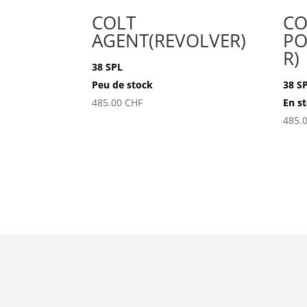
COLT
CO
AGENT(REVOLVER)
PO
R)
38 SPL
Peu de stock
38 S
485.00
CHF
En s
485.