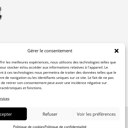
Nos réseaux
Gérer le consentement
frir les meilleures expériences, nous utilisons des technologies telles que
 |
pour stocker et/ou accéder aux informations relatives à l'appareil. Le
t à ces technologies nous permettra de traiter des données telles que le
 de navigation ou les identifiants uniques sur ce site. Le fait de ne pas
45-
 de retirer son consentement peut avoir une incidence négative sur
ractéristiques et fonctions.
 à
rvices
cepter
Refuser
Voir les préférences
Lagardère – tous droits réservés | Un site
Exes
Politique de cookies
Politique de confidentialité