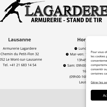
Lausanne
Horaires
Armurerie Lagardere
Lundi : Fermé

Pour vous of
Chemin du Petit-Flon 32
Mar-ven: 10h00-12h00

les cookies 
052 Le Mont-sur-Lausanne
13h45-18h30
consentemen
Tel.
+41 21 683 14 54
comportement
Sam: 09h00-12h00 | 13h

consentir ou
16h00
certaines ca
(09h00-16h00 non stop
Lausanne)
Gérer les se
Ac
© Armurie 