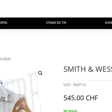
OPOS
STAND DE TIR
SHO
OLVER)
SMITH & WES
UGS :
R00115
545.00
CHF
En stock