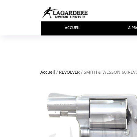
ACCUEIL
À PR
Accueil
/
REVOLVER
/ SMITH & WESSON 60(REV