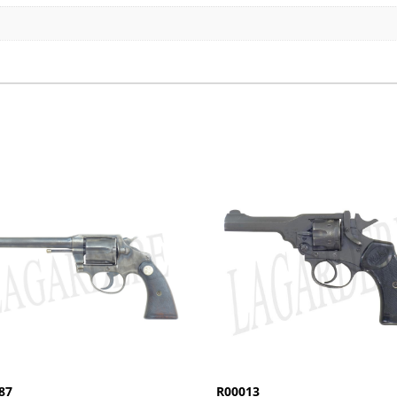
87
R00013