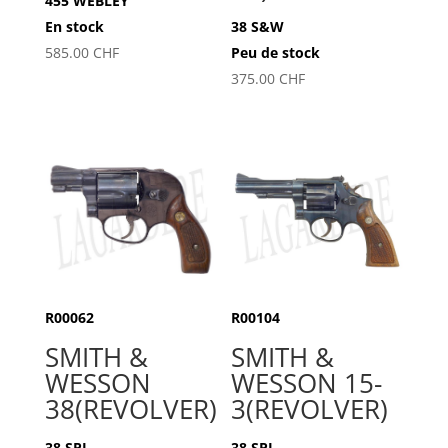
455 WEBLEY
En stock
38 S&W
585.00
CHF
Peu de stock
375.00
CHF
R00062
R00104
SMITH &
SMITH &
WESSON
WESSON 15-
38(REVOLVER)
3(REVOLVER)
38 SPL
38 SPL