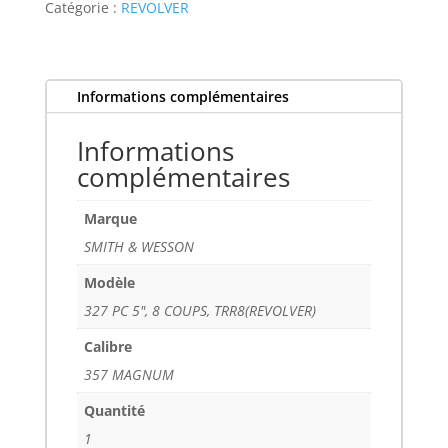
WESSON
Catégorie :
REVOLVER
327
PC
5",
Informations complémentaires
8
COUPS,
Informations
TRR8(REVOLVER)
complémentaires
Marque
SMITH & WESSON
Modèle
327 PC 5", 8 COUPS, TRR8(REVOLVER)
Calibre
357 MAGNUM
Quantité
1