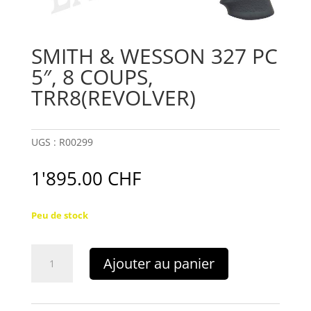
SMITH & WESSON 327 PC
5″, 8 COUPS,
TRR8(REVOLVER)
UGS :
R00299
1'895.00
CHF
Peu de stock
quantité
Ajouter au panier
de
SMITH
&